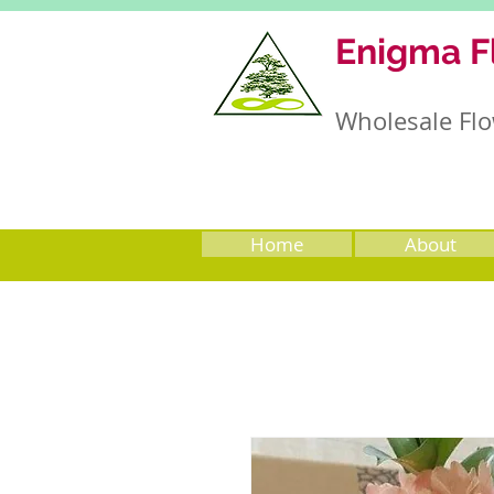
Enigma F
Wholesale Flo
Home
About