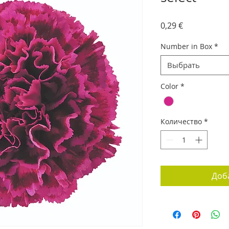
Цена
0,29 €
Number in Box
*
Выбрать
Color
*
Количество
*
Доб