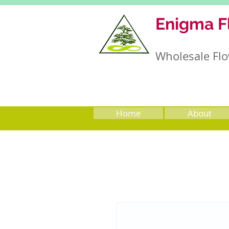
Enigma F
Wholesale Flo
Home
About