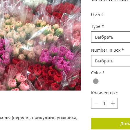
Цена
0,25 €
Type
*
Выбрать
Number in Box
*
Выбрать
Color
*
Количество
*
оды (перелет, прикулинг, упаковка,
Доб