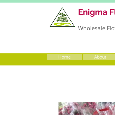
Enigma F
Wholesale Flo
Home
About