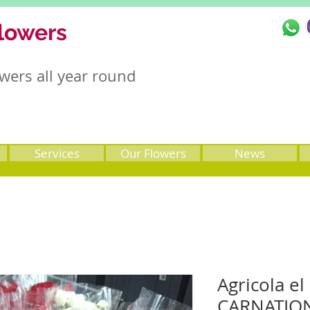
lowers
wers all year round
Services
Our Flowers
News
Agricola el
CARNATIO