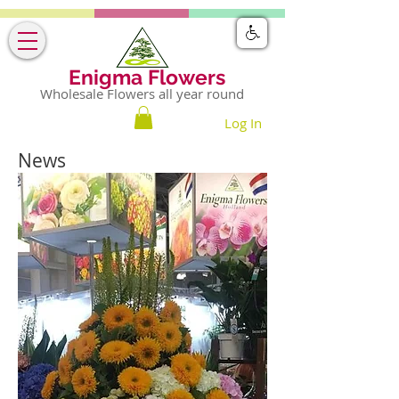
Enigma Flowers
Wholesale Flowers all year round
Log In
News