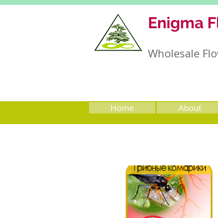
Enigma F
Wholesale Flo
Home
About