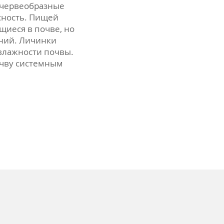
 червеобразные
сность. Пищей
щиеся в почве, но
ений. Личинки
влажности почвы.
очву системным