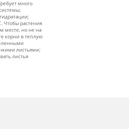
Требует много
системы;
гидратации;
С. Чтобы растения
м месте, но не на
е корни в теплую
-зеленными
нкими листьями;
вать листья