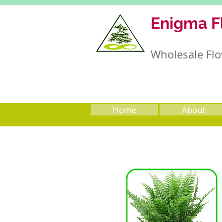
Enigma F
Wholesale Flo
Home
About