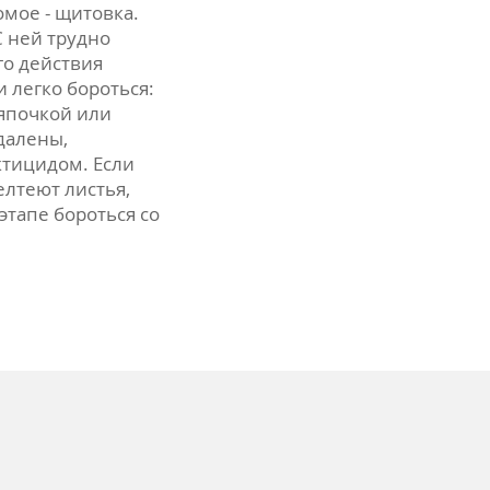
омое - щитовка.
С ней трудно
го действия
 легко бороться:
ряпочкой или
далены,
ктицидом. Если
елтеют листья,
тапе бороться со