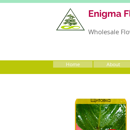
Enigma F
Wholesale Flo
Home
About